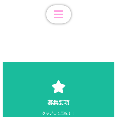
保
育
園
詳細はこちら
淀川区にお住まいの方、歓迎します！
募集要項
2025年度の募集は終了しました
タップして反転！！